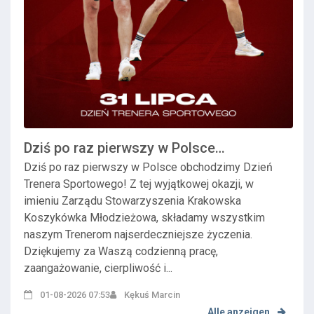
Dziś po raz pierwszy w Polsce
obchodzimy Dzień T...
Dziś po raz pierwszy w Polsce obchodzimy Dzień
Trenera Sportowego! Z tej wyjątkowej okazji, w
imieniu Zarządu Stowarzyszenia Krakowska
Koszykówka Młodzieżowa, składamy wszystkim
naszym Trenerom najserdeczniejsze życzenia.
Dziękujemy za Waszą codzienną pracę,
zaangażowanie, cierpliwość i...
01-08-2026 07:53
Kękuś Marcin
Alle anzeigen