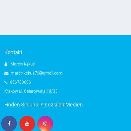
Kontakt
Marcin Kękuś
marcinkekus76@gmail.com
696760606
Kraków ul. Celarowska 18/33
Finden Sie uns in sozialen Medien