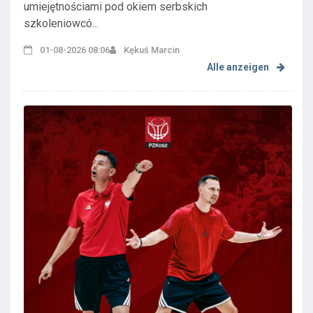
umiejętnościami pod okiem serbskich
szkoleniowcó...
01-08-2026 08:06
Kękuś Marcin
Alle anzeigen