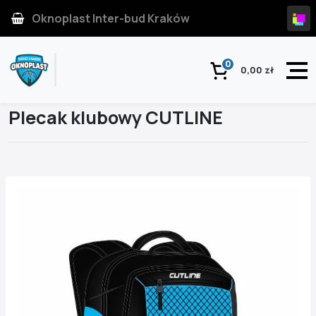
Oknoplast Inter-bud Kraków
0
0,00 zł
Strona główna
Produkt
Plecak klubowy CUTLINE