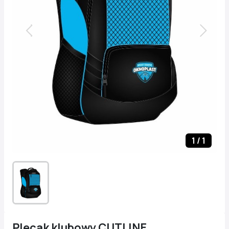
1
/
1
Plecak klubowy CUTLINE