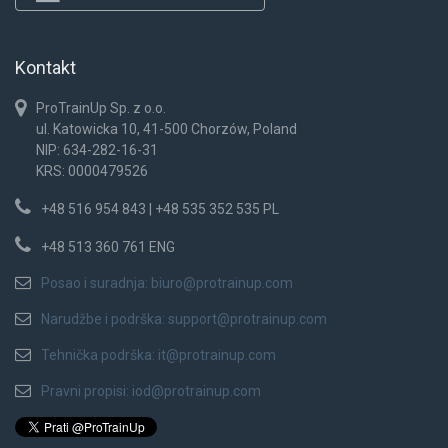
Kontakt
ProTrainUp Sp. z o.o.
ul. Katowicka 10, 41-500 Chorzów, Poland
NIP: 634-282-16-31
KRS: 0000479526
+48 516 954 843 | +48 535 352 535 PL
+48 513 360 761 ENG
Posao i suradnja:
biuro@protrainup.com
Narudžbe i podrška:
support@protrainup.com
Tehnička podrška:
it@protrainup.com
Pravni propisi:
iod@protrainup.com