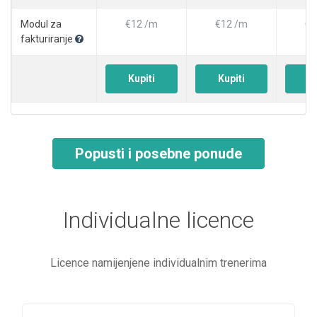
Modul za
€12 /m
€12 /m
€1
fakturiranje
Kupiti
Kupiti
Ku
Popusti i posebne ponude
Individualne licence
Licence namijenjene individualnim trenerima