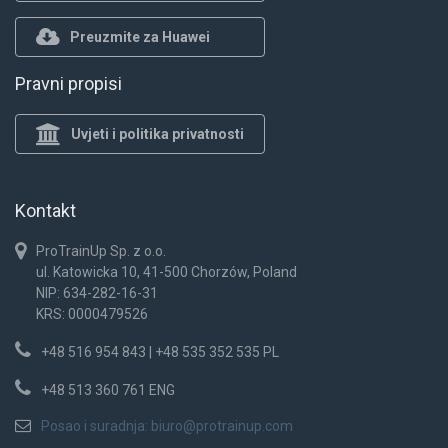
Preuzmite za Huawei
Pravni propisi
Uvjeti i politika privatnosti
Kontakt
ProTrainUp Sp. z o.o.
ul. Katowicka 10, 41-500 Chorzów, Poland
NIP: 634-282-16-31
KRS: 0000479526
+48 516 954 843 | +48 535 352 535 PL
+48 513 360 761 ENG
Posao i suradnja:
biuro@protrainup.com