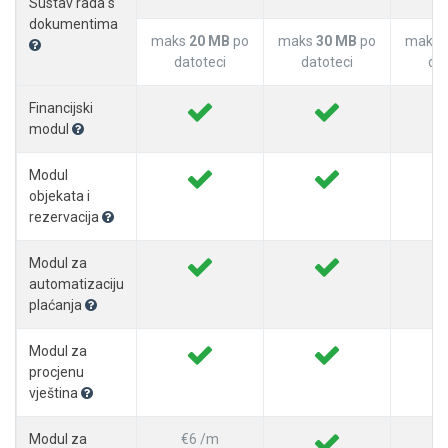
Sustav rada s
dokumentima
maks
20 MB
po
maks
30 MB
po
maks
datoteci
datoteci
dat
Financijski
modul
Modul
objekata i
rezervacija
Modul za
automatizaciju
plaćanja
Modul za
procjenu
vještina
Modul za
€6 /m