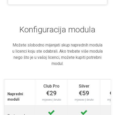
Konfiguracija modula
Možete slobodno mijenjati skup naprednih modula
u licenci koju ste odabrali. Ako trebate više modula
nego što je u vašoj licenci, možete kupiti potrebni
modul.
Club Pro
Silver
G
€29
€59
€
Napredni
moduli
mjesec | bruto
mjesec | bruto
mjese