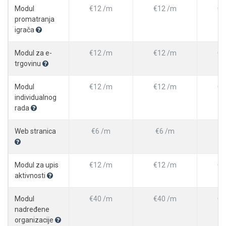
Modul
€12 /m
€12 /m
€1
promatranja
igrača
Modul za e-
€12 /m
€12 /m
€1
trgovinu
Modul
€12 /m
€12 /m
€1
individualnog
rada
Web stranica
€6 /m
€6 /m
€
Modul za upis
€12 /m
€12 /m
€1
aktivnosti
Modul
€40 /m
€40 /m
€4
nadređene
organizacije