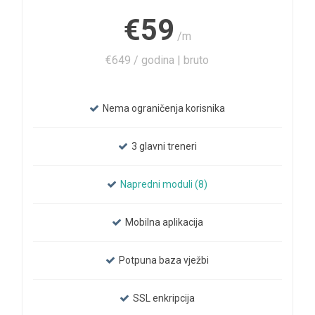
€59
/m
€649 / godina | bruto
Nema ograničenja korisnika
3 glavni treneri
Napredni moduli (8)
Mobilna aplikacija
Potpuna baza vježbi
SSL enkripcija