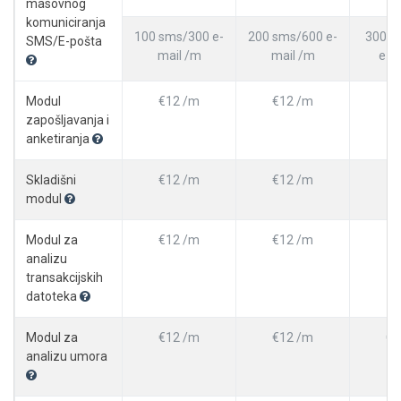
masovnog
komuniciranja
100 sms/300 e-
200 sms/600 e-
300 s
SMS/E-pošta
mail /m
mail /m
e-m
Modul
€12 /m
€12 /m
zapošljavanja i
anketiranja
Skladišni
€12 /m
€12 /m
modul
Modul za
€12 /m
€12 /m
analizu
transakcijskih
datoteka
Modul za
€12 /m
€12 /m
€1
analizu umora