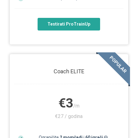
Testirati ProTrainUp
POPULAR
Coach ELITE
€3
/m
€27 / godina
Ograničite
2 momčadi
i
60 igrači