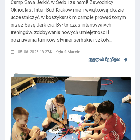
Zawodnicy ...
Camp Sava Jerkić w Serbii za nami! Zawodnicy
Oknoplast Inter-Bud Kraków mieli wyjątkową okazję
uczestniczyć w koszykarskim campie prowadzonym
przez Savę Jerkicia. Był to czas intensywnych
treningów, zdobywania nowych umiejętności i
poznawania tajników słynnej serbskiej szkoły...
05-08-2026 18:27
Kękuś Marcin
ყველას ჩვენება