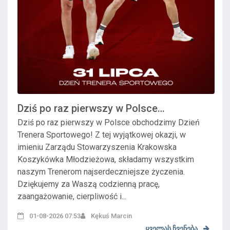
Dziś po raz pierwszy w Polsce
obchodzimy Dzień T...
Dziś po raz pierwszy w Polsce obchodzimy Dzień
Trenera Sportowego! Z tej wyjątkowej okazji, w
imieniu Zarządu Stowarzyszenia Krakowska
Koszykówka Młodzieżowa, składamy wszystkim
naszym Trenerom najserdeczniejsze życzenia.
Dziękujemy za Waszą codzienną pracę,
zaangażowanie, cierpliwość i...
01-08-2026 07:53
Kękuś Marcin
ყველას ჩვენება