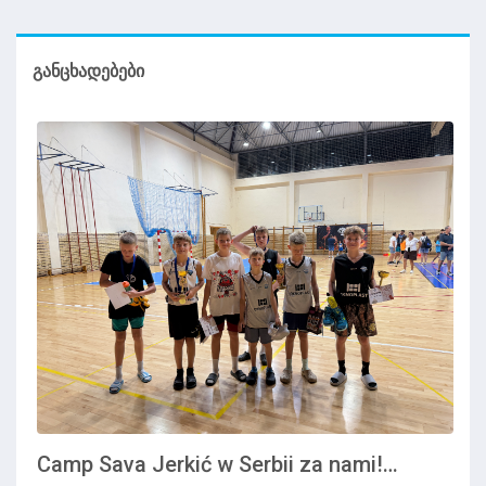
ᲒᲐᲜᲪᲮᲐᲓᲔᲑᲔᲑᲘ
Camp Sava Jerkić w Serbii za nami!