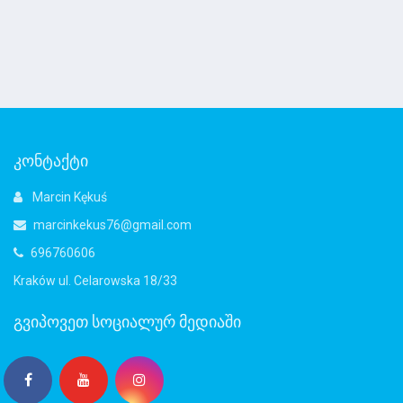
კონტაქტი
Marcin Kękuś
marcinkekus76@gmail.com
696760606
Kraków ul. Celarowska 18/33
გვიპოვეთ სოციალურ მედიაში