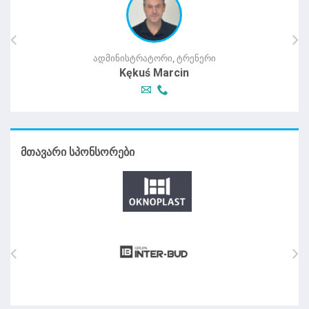
ᲐᲓᲛᲘᲜᲘᲡᲢᲠᲐᲢᲝᲠᲘ, ᲢᲠᲔᲜᲔᲠᲘ
Kękuś Marcin
ᲛᲗᲐᲕᲐᲠᲘ ᲡᲞᲝᲜᲡᲝᲠᲔᲑᲘ