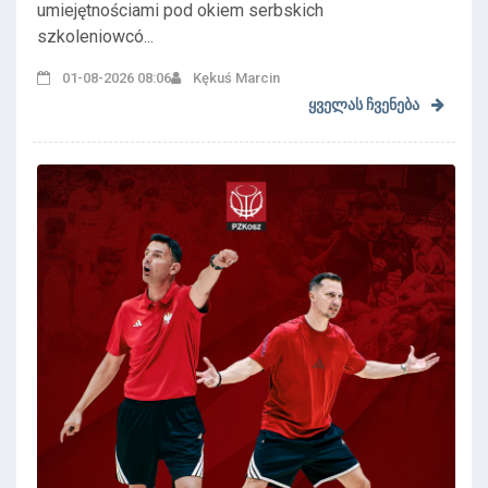
umiejętnościami pod okiem serbskich
szkoleniowcó...
01-08-2026 08:06
Kękuś Marcin
ყველას ჩვენება